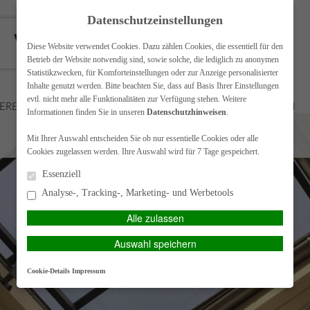
Datenschutzeinstellungen
Diese Website verwendet Cookies. Dazu zählen Cookies, die essentiell für den
Betrieb der Website notwendig sind, sowie solche, die lediglich zu anonymen
Statistikzwecken, für Komforteinstellungen oder zur Anzeige personalisierter
Inhalte genutzt werden. Bitte beachten Sie, dass auf Basis Ihrer Einstellungen
evtl. nicht mehr alle Funktionalitäten zur Verfügung stehen. Weitere
FERENZEN
UNTERNEHMENSBERATUNG
WIR SUCHEN
Informationen finden Sie in unseren
Datenschutzhinweisen
.
Mit Ihrer Auswahl entscheiden Sie ob nur essentielle Cookies oder alle
DATENSCHUTZ
Cookies zugelassen werden. Ihre Auswahl wird für 7 Tage gespeichert.
Essenziell
Analyse-, Tracking-, Marketing- und Werbetools
Alle zulassen
Auswahl speichern
Cookie-Details
Impressum