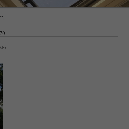
en
 70
bles