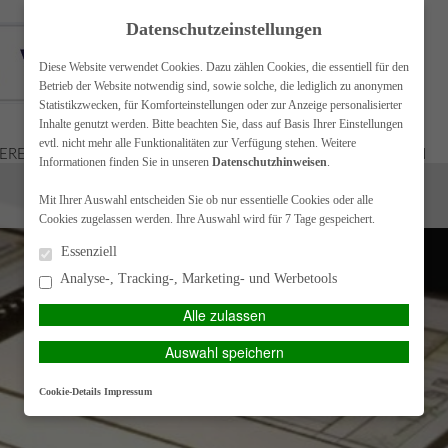
Datenschutzeinstellungen
Diese Website verwendet Cookies. Dazu zählen Cookies, die essentiell für den
Betrieb der Website notwendig sind, sowie solche, die lediglich zu anonymen
Statistikzwecken, für Komforteinstellungen oder zur Anzeige personalisierter
Inhalte genutzt werden. Bitte beachten Sie, dass auf Basis Ihrer Einstellungen
evtl. nicht mehr alle Funktionalitäten zur Verfügung stehen. Weitere
FERENZEN
UNTERNEHMENSBERATUNG
WIR SUCHEN
Informationen finden Sie in unseren
Datenschutzhinweisen
.
Mit Ihrer Auswahl entscheiden Sie ob nur essentielle Cookies oder alle
DATENSCHUTZ
Cookies zugelassen werden. Ihre Auswahl wird für 7 Tage gespeichert.
Essenziell
Analyse-, Tracking-, Marketing- und Werbetools
Alle zulassen
Auswahl speichern
Cookie-Details
Impressum