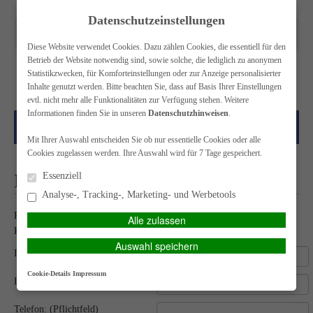
Datenschutzeinstellungen
Diese Website verwendet Cookies. Dazu zählen Cookies, die essentiell für den
Betrieb der Website notwendig sind, sowie solche, die lediglich zu anonymen
Kontakt
Impressum
Datenschutz
Statistikzwecken, für Komforteinstellungen oder zur Anzeige personalisierter
Inhalte genutzt werden. Bitte beachten Sie, dass auf Basis Ihrer Einstellungen
evtl. nicht mehr alle Funktionalitäten zur Verfügung stehen. Weitere
Informationen finden Sie in unseren
Datenschutzhinweisen
.
HAUPTMENÜ
Mit Ihrer Auswahl entscheiden Sie ob nur essentielle Cookies oder alle
Cookies zugelassen werden. Ihre Auswahl wird für 7 Tage gespeichert.
Kontakt
Essenziell
Analyse-, Tracking-, Marketing- und Werbetools
Rufen Sie uns gerne unverbindlich an oder nutzen Sie unser
Alle zulassen
Kontaktformular. Wir freuen uns auf Sie!
Auswahl speichern
Ihr Vorname: (Pflichtfeld)
Cookie-Details
Impressum
Ihr Nachname: (Pflichtfeld)
Telefon: (Pflichtfeld)